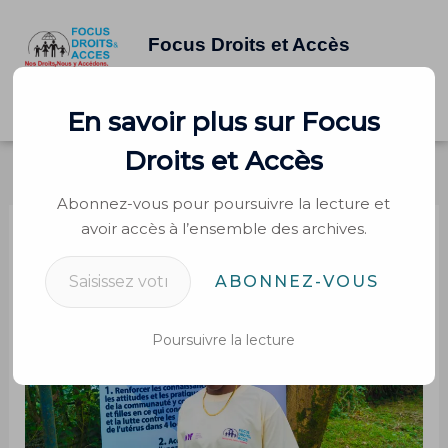
Aller
au
Focus Droits et Accès
contenu
Saisissez votre adresse e-mail…
Accueil
À propos
Interventions
Rapports
Contacter
En savoir plus sur Focus
French
English
Swahili
Droits et Accès
Abonnez-vous pour poursuivre la lecture et
avoir accès à l’ensemble des archives.
ABONNEZ-VOUS
Poursuivre la lecture