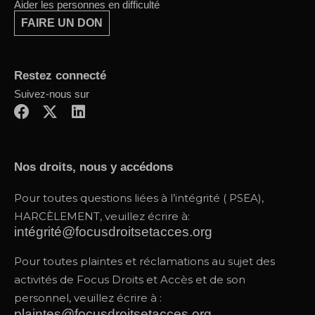
Aider les personnes en difficulté
FAIRE UN DON
Restez connecté
Suivez-nous sur
F
X
L
a
-
i
c
t
n
e
w
k
Nos droits, nous y accédons
b
i
e
o
t
d
Pour toutes questions liées à l’intégrité ( PSEA),
o
t
i
HARCÈLEMENT, veuillez écrire à:
k
e
n
intégrité@focusdroitsetacces.org
r
Pour toutes plaintes et réclamations au sujet des
activités de Focus Droits et Accès et de son
personnel, veuillez écrire à :
plaintes@focusdroitsetacces.org