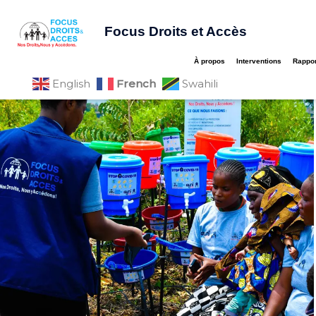
Aller
au
Focus Droits et Accès
contenu
À propos
Interventions
Rappor
French
English
Swahili