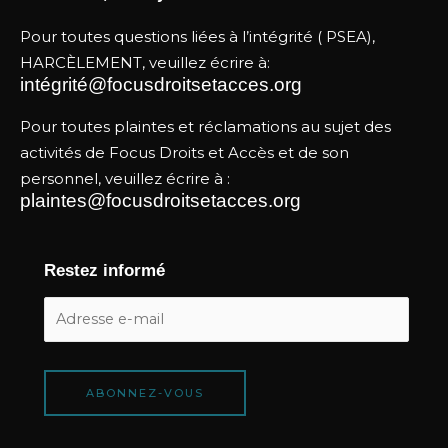
b
i
e
o
t
d
Pour toutes questions liées à l’intégrité ( PSEA),
o
t
i
HARCÈLEMENT, veuillez écrire à:
k
e
n
intégrité@focusdroitsetacces.org
r
Pour toutes plaintes et réclamations au sujet des
activités de Focus Droits et Accès et de son
personnel, veuillez écrire à :
plaintes@focusdroitsetacces.org
Restez informé
Adresse
e-
mail
ABONNEZ-VOUS