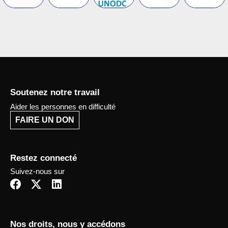
Soutenez notre travail
Aider les personnes en difficulté
FAIRE UN DON
Restez connecté
Suivez-nous sur
F
X
L
a
-
i
c
t
n
e
w
k
Nos droits, nous y accédons