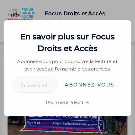
Aller
au
Focus Droits et Accès
contenu
Saisissez votre adresse e-mail…
Accueil
À propos
Interventions
Rapports
Contacter
En savoir plus sur Focus
French
English
Swahili
Droits et Accès
Abonnez-vous pour poursuivre la lecture et
avoir accès à l’ensemble des archives.
ABONNEZ-VOUS
Poursuivre la lecture