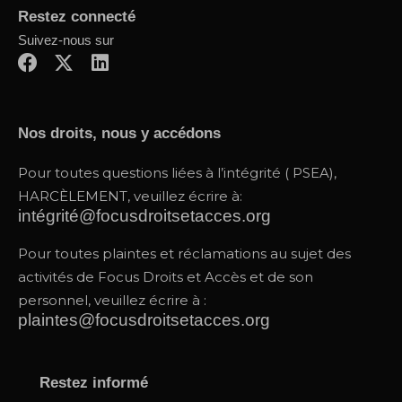
Restez connecté
Suivez-nous sur
F
X
L
a
-
i
c
t
n
e
w
k
Nos droits, nous y accédons
b
i
e
o
t
d
Pour toutes questions liées à l’intégrité ( PSEA),
o
t
i
HARCÈLEMENT, veuillez écrire à:
k
e
n
intégrité@focusdroitsetacces.org
r
Pour toutes plaintes et réclamations au sujet des
activités de Focus Droits et Accès et de son
personnel, veuillez écrire à :
plaintes@focusdroitsetacces.org
Restez informé