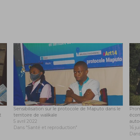
Sensibilisation sur le protocole de Maputo dans le
Prom
t
territoire de walikale
écon
5 avril 2022
auto
Dans "Santé et reproduction"
16 ju
Dans