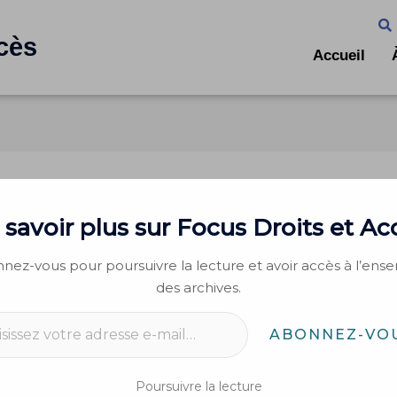
cès
Accueil
SSE N° 004/FDA/2021
 savoir plus sur Focus Droits et Ac
duction
/ Par
Focus Droits et Accès
nez-vous pour poursuivre la lecture et avoir accès à l’ens
des archives.
ABONNEZ-VO
Poursuivre la lecture