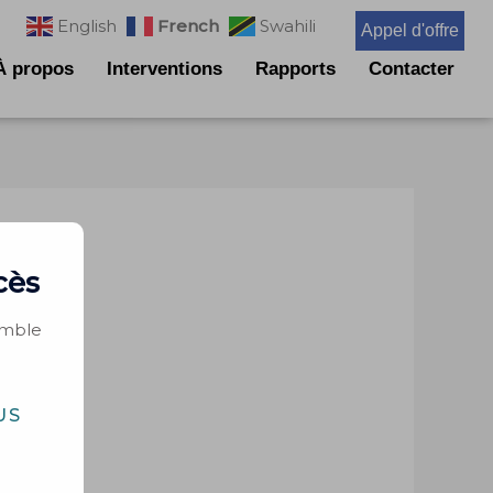
French
English
Swahili
Appel d'offre
À propos
Interventions
Rapports
Contacter
cès
emble
US