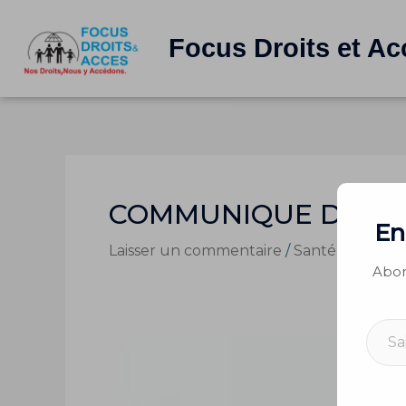
Aller
au
Focus Droits et Ac
contenu
Saisissez votre adresse e-mail…
COMMUNIQUE DE PRE
En
Laisser un commentaire
/
Santé et repro
Abon