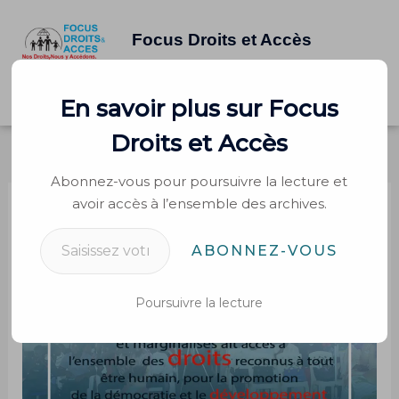
Aller
au
Focus Droits et Accès
contenu
Saisissez votre adresse e-mail…
Accueil
À propos
Interventions
Rapports
Contacter
En savoir plus sur Focus
French
English
Swahili
Droits et Accès
Abonnez-vous pour poursuivre la lecture et
avoir accès à l’ensemble des archives.
ABONNEZ-VOUS
Poursuivre la lecture