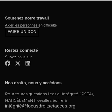
Soutenez notre travail
Aider les personnes en difficulté
FAIRE UN DON
Restez connecté
Suivez-nous sur
F
X
L
a
-
i
c
t
n
e
w
k
Nos droits, nous y accédons
b
i
e
o
t
d
Pour toutes questions liées à l’intégrité ( PSEA),
o
t
i
HARCÈLEMENT, veuillez écrire à:
k
e
n
intégrité@focusdroitsetacces.org
r